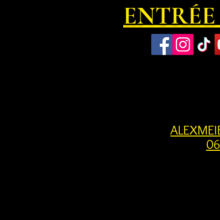
ENTRÉE 
ALEXMEI
06